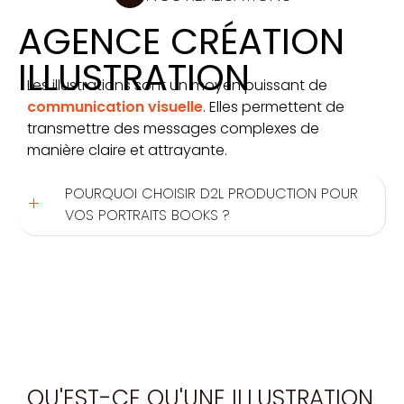
AGENCE CRÉATION
ILLUSTRATION
Les illustrations sont un moyen puissant de
communication visuelle
. Elles permettent de
transmettre des messages complexes de
manière claire et attrayante.
POURQUOI CHOISIR D2L PRODUCTION POUR
VOS PORTRAITS BOOKS ?
QU'EST-CE QU'UNE ILLUSTRATION