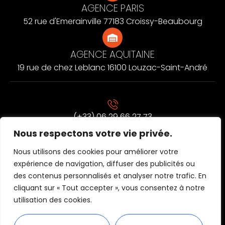
AGENCE PARIS
52 rue d'Emerainville 77183 Croissy-Beaubourg
AGENCE AQUITAINE
19 rue de chez Leblanc 16100 Louzac-Saint-André
(+33) 06 29 66 27 73
Nous respectons votre vie privée.
CONTACT@D2L-PRODUCTION.FR
Nous utilisons des cookies pour améliorer votre
expérience de navigation, diffuser des publicités ou
des contenus personnalisés et analyser notre trafic. En
cliquant sur « Tout accepter », vous consentez à notre
utilisation des cookies.
Site internet créé par
AZApp