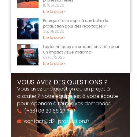
professionnelles
15/06/2026
Lire la suite »
Pourquoi faire appel à une boîte de
production pour des reportages ?
26/01/2026
Lire la suite »
Les techniques de production vidéo pour
un impact visuel maximal
03/07/2025
Lire la suite »
VOUS AVEZ DES QUESTIONS ?
Vous avez une question ou un projet à
discuter ? Notre équipe est à votre écoute
pour répondre à toutes vos demandes.
(+33) 06 29 66 27 73
contact@d2l-production.fr