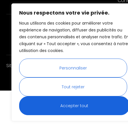
Con
Nous respectons votre vie privée.
Nous utilisons des cookies pour améliorer votre
(+33) 06 29 66 27 73
expérience de navigation, diffuser des publicités ou
des contenus personnalisés et analyser notre trafic. E
cliquant sur « Tout accepter », vous consentez à notre
utilisation des cookies.
Site internet créé par
AZApp
Personnaliser
Tout rejeter
Accepter tout