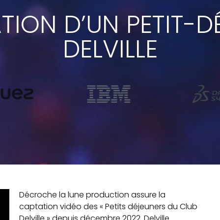
TION D’UN PETIT-D
DELVILLE
Décroche la lune production assure la
captation vidéo des « Petits déjeuners du Club
Delville » depuis décembre 2022. Delville