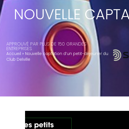
NOUVELLE CAPTA
APPROUVÉ PAR PLUS DE 150 GRANDES
ENTREPRISES
Accueil
»
Nouvelle captation d’un petit-déjeuner du
Club Delville