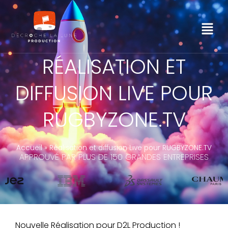
RÉALISATION ET
DIFFUSION LIVE POUR
RUGBYZONE.TV
Accueil
»
Réalisation et diffusion Live pour RUGBYZONE.TV
APPROUVÉ PAR PLUS DE 150 GRANDES ENTREPRISES
Nouvelle Réalisation pour D2L Production !